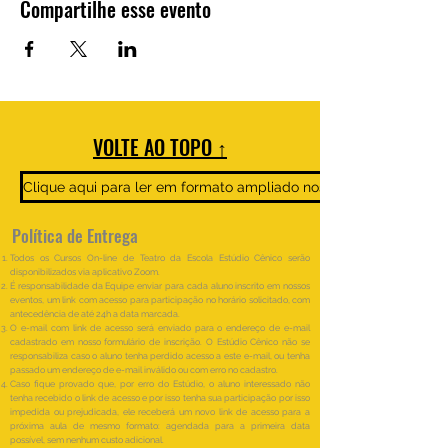
Compartilhe esse evento
VOLTE AO TOPO ↑
Clique aqui para ler em formato ampliado nosso Regulamento e 
Política de Entrega
Todos os Cursos On-line de Teatro da Escola Estúdio Cênico serão
disponibilizados via aplicativo Zoom.
É responsabilidade da Equipe enviar para cada aluno inscrito em nossos
eventos, um link com acesso para participação no horário solicitado, com
antecedência de até 24h a data marcada.
O e-mail com link de acesso será enviado para o endereço de e-mail
cadastrado em nosso formulário de inscrição. O Estúdio Cênico não se
responsabiliza caso o aluno tenha perdido acesso a este e-mail, ou tenha
passado um endereço de e-mail inválido ou com erro no cadastro.
Caso fique provado que, por erro do Estúdio, o aluno interessado não
tenha recebido o link de acesso e por isso tenha sua participação por isso
impedida ou prejudicada, ele receberá um novo link de acesso para a
próxima aula de mesmo formato: agendada para a primeira data
possível, sem nenhum custo adicional.