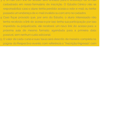
O e-mail com link de acesso será enviado para o endereço de e-mail
cadastrado em nosso formulário de inscrição. O Estúdio Cênico não se
responsabiliza caso o aluno tenha perdido acesso a este e-mail, ou tenha
passado um endereço de e-mail inválido ou com erro no cadastro.
Caso fique provado que, por erro do Estúdio, o aluno interessado não
tenha recebido o link de acesso e por isso tenha sua participação por isso
impedida ou prejudicada, ele receberá um novo link de acesso para a
próxima aula de mesmo formato: agendada para a primeira data
possível, sem nenhum custo adicional.
O valor de cada curso e suas taxas será descrito de maneira completa na
página do Respectivo evento, com referência a "Inscrição/ingresso", com
pagamentos via Wix Payments ou Manual/Transferência.
Política de Troca e Reembolso
Pela natureza dos Cursos On-line de Teatro
serem totalmente virtuais e ao vivo, ou seja,
em encontros em tempo real via aplicativo
de Teleconferência Zoom, sem previsão de
envio de materiais de vídeos, gravações ou
quaisquer encontros de formato presencial,
uma Política de Troca não se aplica a esse
serviço.
A Devolução do valor de uma aula paga ou
Reembolso está previsto na seguinte
situação: no caso da impossibilidade, por
parte da Equipe Estúdio Cênico, por motivo