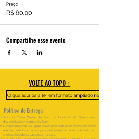
Preço
R$ 60,00
Compartilhe esse evento
VOLTE AO TOPO ↑
Clique aqui para ler em formato ampliado nosso Regulamento e 
Política de Entrega
Todos os Cursos On-line de Teatro da Escola Estúdio Cênico serão
disponibilizados via aplicativo Zoom.
É responsabilidade da Equipe enviar para cada aluno inscrito em nossos
eventos, um link com acesso para participação no horário solicitado, com
antecedência de até 24h a data marcada.