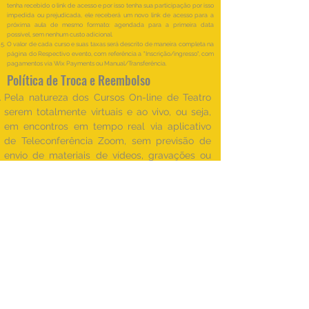
tenha recebido o link de acesso e por isso tenha sua participação por isso
impedida ou prejudicada, ele receberá um novo link de acesso para a
próxima aula de mesmo formato: agendada para a primeira data
possível, sem nenhum custo adicional.
O valor de cada curso e suas taxas será descrito de maneira completa na
página do Respectivo evento, com referência a "Inscrição/ingresso", com
pagamentos via Wix Payments ou Manual/Transferência.
Política de Troca e Reembolso
Pela natureza dos Cursos On-line de Teatro
serem totalmente virtuais e ao vivo, ou seja,
em encontros em tempo real via aplicativo
de Teleconferência Zoom, sem previsão de
envio de materiais de vídeos, gravações ou
quaisquer encontros de formato presencial,
uma Política de Troca não se aplica a esse
serviço.
A Devolução do valor de uma aula paga ou
Reembolso está previsto na seguinte
situação: no caso da impossibilidade, por
parte da Equipe Estúdio Cênico, por motivo
de força maior, de oferecer uma das aulas
agendada previamente, sem ter avisado
individualmente por e-mail cada aluno