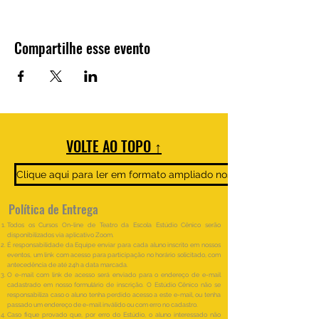
Compartilhe esse evento
VOLTE AO TOPO ↑
Clique aqui para ler em formato ampliado nosso Regulamento e 
Política de Entrega
Todos os Cursos On-line de Teatro da Escola Estúdio Cênico serão
disponibilizados via aplicativo Zoom.
É responsabilidade da Equipe enviar para cada aluno inscrito em nossos
eventos, um link com acesso para participação no horário solicitado, com
antecedência de até 24h a data marcada.
O e-mail com link de acesso será enviado para o endereço de e-mail
cadastrado em nosso formulário de inscrição. O Estúdio Cênico não se
responsabiliza caso o aluno tenha perdido acesso a este e-mail, ou tenha
passado um endereço de e-mail inválido ou com erro no cadastro.
Caso fique provado que, por erro do Estúdio, o aluno interessado não